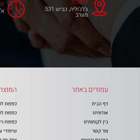
כתובת:
שע
ג'לג'וליה, כביש 531
א‘-ה‘ 0
מערב
עמודים באתר
המוצרי
דף הבית
כפפות ל
אודותינו
כפפות ל
בין לקוחותינו
כפפות ני
צור קשר
שיפודי ע