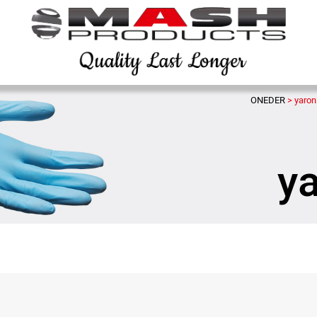
>
yaro
y
Sha