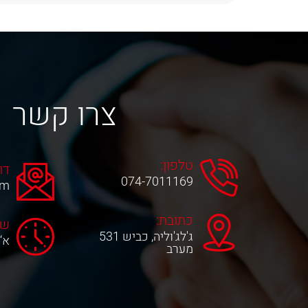
צרו קשר
טלפון:
דו
074-7011169
om
כתובת:
שע
ג'לג'וליה, כביש 531
א‘-ה‘ 0
מערב