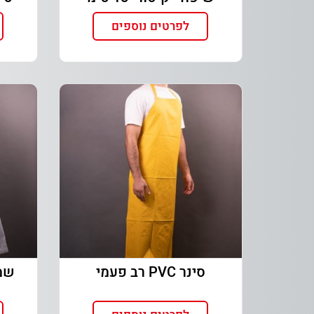
לפרטים נוספים
סינר PVC רב פעמי
שמלות E