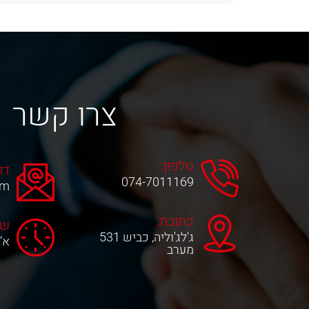
צרו קשר
טלפון:
דו
074-7011169
om
כתובת:
שע
ג'לג'וליה, כביש 531
א‘-ה‘ 0
מערב