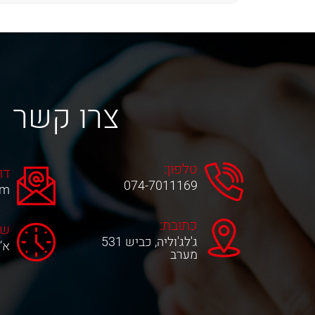
צרו קשר
טלפון:
דו
074-7011169
om
כתובת:
שע
ג'לג'וליה, כביש 531
א‘-ה‘ 0
מערב