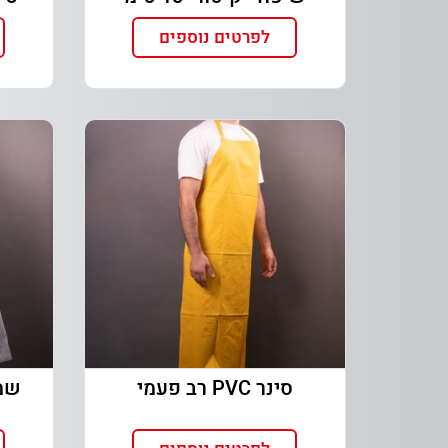
לפרטים נוספים
סינר PVC רב פעמי
שמלות E