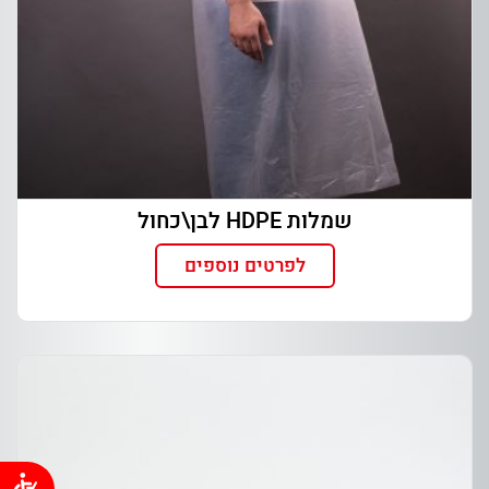
שמלות HDPE לבן\כחול
לפרטים נוספים