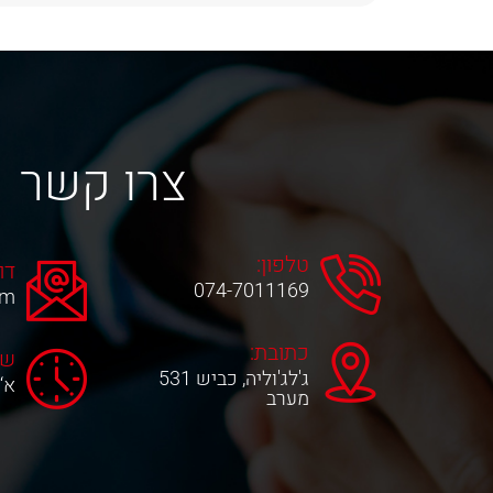
צרו קשר
טלפון:
דו
074-7011169
om
כתובת:
שע
ג'לג'וליה, כביש 531
א‘-ה‘ 0
מערב