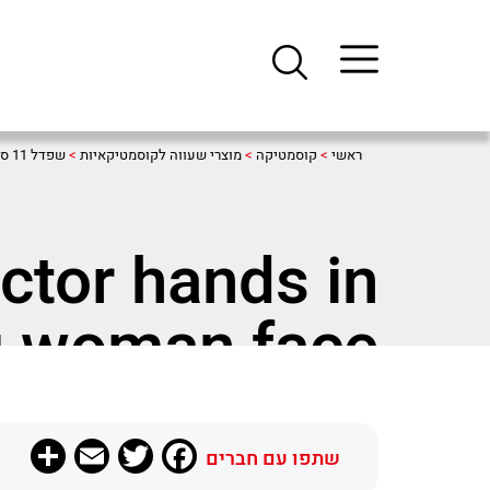
ראשי
>
קוסמטיקה
>
מוצרי שעווה לקוסמטיקאיות
>
שפדל 11 ס"מ
ctor hands in
g woman face
re
Email
Twitter
Facebook
שתפו עם חברים