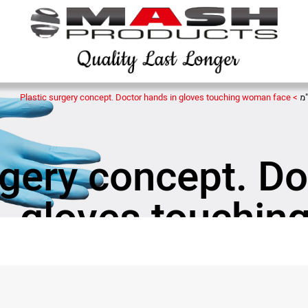
Plastic surgery concept. Doctor hands in gloves touching woman face
>
rgery concept. Do
gloves touchin
Sha