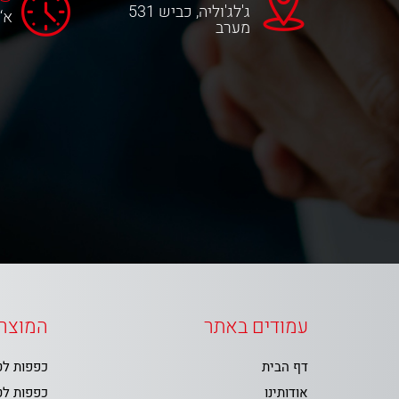
ג'לג'וליה, כביש 531
א‘-ה‘ 0
מערב
עמודים באתר
המוצרי
דף הבית
כפפות ל
אודותינו
כפפות ל