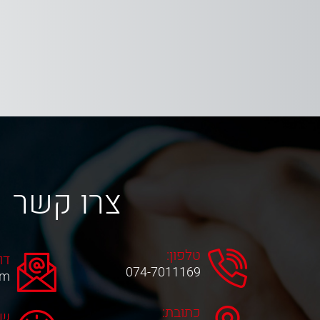
צרו קשר
טלפון:
דו
074-7011169
om
כתובת:
שע