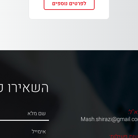
לפרטים נוספים
השאירו פ
א"ל:
Mash.shirazi@gmail.c
ות פעילות: