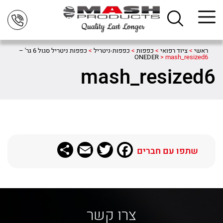
ראשי
>
ציוד רפואי
>
כפפות
>
כפפות-ניטריל
>
כפפות ניטריל סגול 6 גר' –
ONEDER
>
mash_resized6
mash_resized6
Share
Email
Twitter
Facebook
שתפו עם חברים
צרו קשר