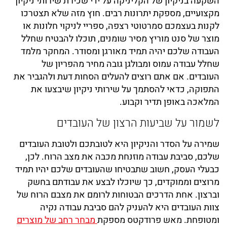
השקעה בניקיון של הקליניקה על ידי שכירת שירותי ניקיון
מקצועיים, מספקת יתרונות רבים. חוץ מזה שלא תצטרכו
לקנות בעצמכם סמרטוטי רצפה, ספריי לניקוי חלונות או
מוצר של סנט מוריץ מסיר שומנים, תוכלו להבטיח שחלל
העבודה שלכם יהיה תמיד מאורגן ומסודר. המחקר מלמד
שחלל עבודה עמוס ומבולגן גובה מחיר מהפריון של
העובדים. אם אתם רוצים להעלים הסחות דעת ולהגביר את
התפוקה, כדאי להסתמך על שירותי ניקיון שיבצעו את
המלאכה באופן תדיר וקבוע.
לשמור על שביעות הרצון של העובדים
שמירה על הסדר והניקיון היא לטובתכם ולטובת העובדים
שלכם, סביבת עבודה מוזנחת מכבה את מצב הרוח. לכן,
כבעלי העסק, חשוב שתבטיחו שהעובדים שלכם יהיו תמיד
מרוצים וממוקדים, כך שיוכלו לבצע את עבודתם בחשק
וברצון. אחת הדרכים הבטוחות לרומם את מצבם הרוח של
צוות העובדים היא להעניק להם סביבת עבודה נקיה
ומטופחת. מאש פרודקטס מספקת
מבחר רחב של מוצרים