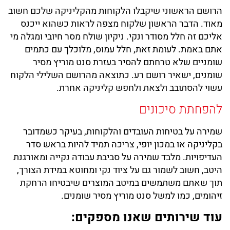
הרושם הראשוני שיקבלו הלקוחות מהקליניקה שלכם חשוב
מאוד. הדבר הראשון שלקוח מצפה לראות כשהוא ייכנס
אליכם זה חלל מסודר ונקי. ניקיון שולח מסר חיובי ומגלה מי
אתם באמת. לעומת זאת, חלל עמוס, מלוכלך עם כתמים
שומניים שלא טרחתם להסיר בעזרת סנט מוריץ מסיר
שומנים, ישאיר רושם רע. כתוצאה מהרושם השלילי הלקוח
עשוי להסתובב ולצאת ולחפש קליניקה אחרת.
להפחתת סיכונים
שמירה על בטיחות העובדים והלקוחות, בעיקר כשמדובר
בקליניקה או במכון יופי, צריכה תמיד להיות בראש סדר
העדיפויות. מלבד שמירה על סביבת עבודה נקייה ומאורגנת
היטב, חשוב לשמור גם על ציוד נקי ומחוטא במידת הצורך,
תוך שאתם משתמשים במיטב המוצרים שיבטיחו הרחקת
זיהומים, כמו למשל סנט מוריץ מסיר שומנים.
עוד שירותים שאנו מספקים: