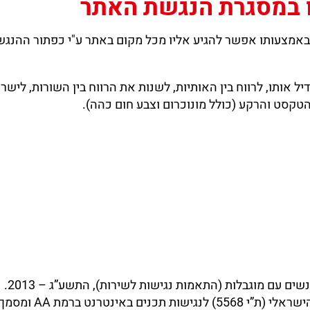
 במסגרת הנגשת האתר
אתר מותקן סרגל נגישות מסוג NagishExpress באמצעותו אפשר להגיע אליו מכל מקום בא
אותו, לרווח בין האותיות, לשנות את הרווח בין השורות, לישר
טקסט והרקע (כולל מונוכרום וצבע חום כהה).
ים עם מוגבלות (התאמות נגישות לשירות), התשע”ג – 2013.
A ומסמך WCAG2.0 הבינלאומי.