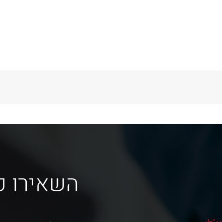
Sha
השאירו פ