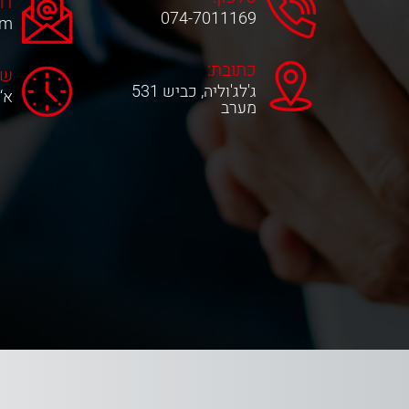
דו
074-7011169
om
כתובת:
שע
ג'לג'וליה, כביש 531
א‘-ה‘ 0
מערב